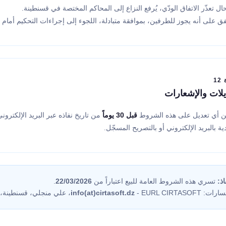
ل تعذّر الاتفاق الودّي، يُرفع النزاع إلى المحاكم المختصة في قسنطينة.
تفق على أنه يجوز للطرفين، بموافقة متبادلة، اللجوء إلى إجراءات التحكيم أمام 
1
يلات والإشعارات
غ عن أي تعديل على هذه الشروط
قبل 30 يوماً
من تاريخ نفاذه عبر البريد الإلكترون
دية بالبريد الإلكتروني أو بالتصريح المسجّل.
اذ:
تسري هذه الشروط العامة للبيع اعتباراً من
22/03/2026
.
فسارات:
- EURL CIRTASOFT، علي منجلي، قسنطينة، الجزائر.
info(at)cirtasoft.dz