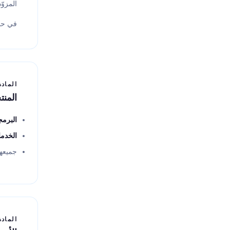
المزوّ
في حا
المادة 3
المنت
البرمج
الخدم
جميعها
المادة 4