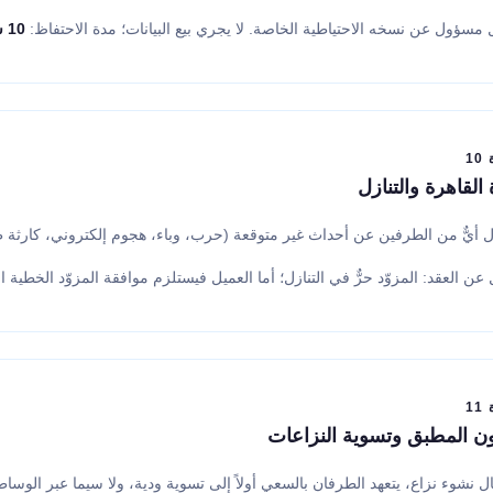
 مسؤول عن نسخه الاحتياطية الخاصة. لا يجري بيع البيانات؛ مدة الاحتفاظ:
10 سنوات بعد العقد
1
 القاهرة والتنازل
أل أيٌّ من الطرفين عن أحداث غير متوقعة (حرب، وباء، هجوم إلكتروني، كارثة ط
ل عن العقد: المزوّد حرٌّ في التنازل؛ أما العميل فيستلزم موافقة المزوّد الخطية 
1
ون المطبق وتسوية النزاعات
 نشوء نزاع، يتعهد الطرفان بالسعي أولاً إلى تسوية ودية، ولا سيما عبر الوساط