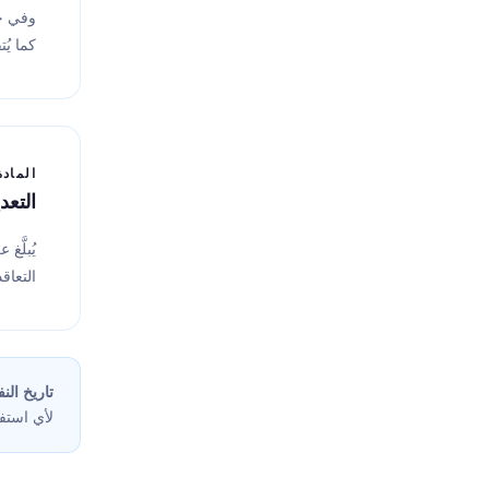
وفي حا
كما يُ
المادة 2
التعد
يُبلَّ
التعاق
تاريخ النف
لأي است