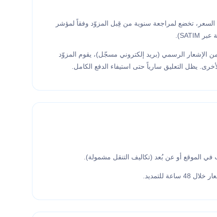
سعر، تخضع لمراجعة سنوية من قِبل المزوّد وفقاً لمؤشر
SATI).
 جزئياً) لأي قسط، يُلاحَظ بعد 7 أيام من الإشعار الرسمي (بريد إلكتروني مسجّل)، يقوم المزوّد
خرى. يظل التعليق سارياً حتى استيفاء الدفع الكامل.
 في الموقع أو عن بُعد (تكاليف التنقل مشمولة).
عة للتمديد.