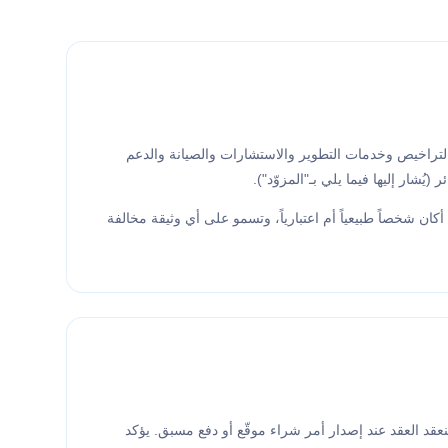
ات البرمجيات (ERP، إدارة الأعمال، إلخ.) والتراخيص وخدمات التطوير والاستشارات والصيانة والدعم
ُشار إليها فيما يلي بـ"المزوّد").
ان شخصاً طبيعياً أم اعتبارياً، وتسمو على أي وثيقة مخالفة
نعقد العقد عند إصدار أمر شراء موقّع أو دفع مسبق. يؤكد