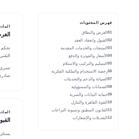
فهرس المحتويات
المادة 1
الغرض والنطاق
الغر
القبول وانعقاد العقد
المنتجات والخدمات المقدمة
التقني
الأسعار والفوترة والدفع
التسليم والتركيب والاستلام
تسري ه
رخصة الاستخدام والملكية الفكرية
صادرة 
الصيانة والدعم والتحديثات
الضمانات والمسؤولية
حماية البيانات والسرية
القوة القاهرة والتنازل
القانون المطبق وتسوية النزاعات
المادة 2
التعديلات والإشعارات
القبو
يستلزم