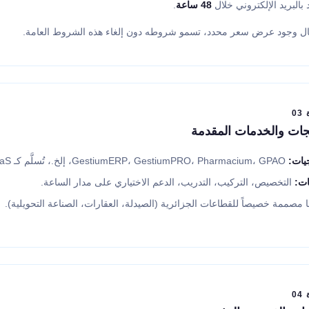
د بالبريد الإلكتروني خلال
48 ساعة
.
ل وجود عرض سعر محدد، تسمو شروطه دون إلغاء هذه الشروط العامة.
0
جات والخدمات المقدمة
يات:
GestiumERP، GestiumPRO، Pharmacium، GPAO، إلخ.، تُسلَّم كـ SaaS (سحابي) أو محلياً (on-premise).
ات:
التخصيص، التركيب، التدريب، الدعم الاختياري على مدار الساعة.
 مصممة خصيصاً للقطاعات الجزائرية (الصيدلة، العقارات، الصناعة التحويلية).
0