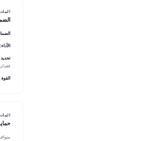
المادة 8
الضما
الضمان
الأداء:
تحديد 
فقدان 
القوة 
المادة 9
حماية
متواف