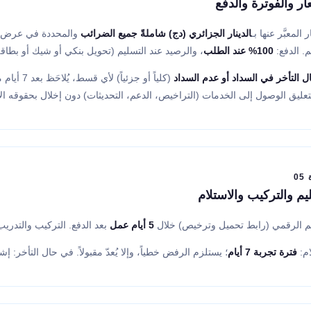
ار والفوترة والدفع
 المعبَّر عنها بـ
الدينار الجزائري (دج) شاملةً جميع الضرائب
والمحددة في عرض ال
. الدفع:
100% عند الطلب
، والرصيد عند التسليم (تحويل بنكي أو شيك أو بطاقة عبر M
 التأخر في السداد أو عدم السداد
(كلياً أو
بتعليق الوصول إلى الخدمات (التراخيص، الدعم، التحديثات) دون إخلال بحقوقه الأ
0
يم والتركيب والاستلام
يم الرقمي (رابط تحميل وترخيص) خلال
5 أيام عمل
بعد الدفع. التركيب والتدريب
ام:
فترة تجربة 7 أيام
؛ يستلزم الرفض خطياً، وإلا يُعدّ مقبولاً. في حال التأخر: إشعار خلال 48 سا