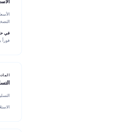
الأسع
الأسعار
التضخم
في حال
فوراً 
المادة 5
التسل
التسل
الاستل