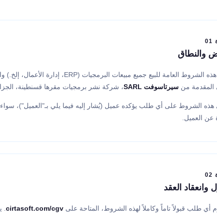
0
ض والنطاق
تحكم هذه الشروط العامة للبيع جميع مبيع
 المقدمة من
سيرتاسوفت SARL
، شركة نشر برمجيات مقرها قسنطينة، الجزائر (ي
ذه الشروط على أي طلب يؤكده عميل (يُشار إليه فيما يلي بـ"العميل")، سواء أك
عن العميل.
0
ل وانعقاد العقد
 أي طلب قبولاً تاماً وكاملاً لهذه الشروط، المتاحة على
cirtasoft.com/cgv
. ي