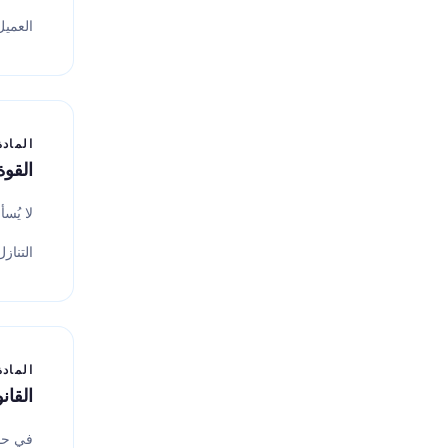
العميل
المادة 0
القوة
لا يُس
التناز
المادة 1
القان
في حال