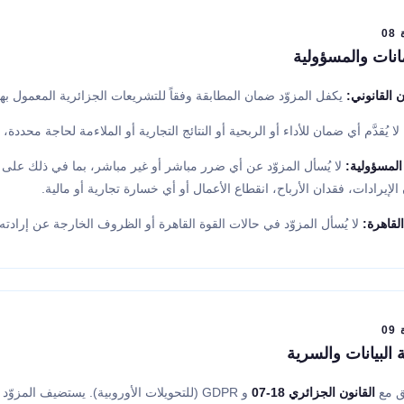
0
نات والمسؤولية
 القانوني:
يكفل المزوّد ضمان المطابقة وفقاً للتشريعات الجزائرية المعمول بها، لمدة سنة (1) من
لا يُقدَّم أي ضمان للأداء أو الربحية أو النتائج التجارية أو الملاءمة لحاجة محدد
المسؤولية:
لا يُسأل المزوّد عن أي ضرر مباشر أو غير مباشر، بما في ذلك على سب
الإيرادات، فقدان الأرباح، انقطاع الأعمال أو أي خسارة تجارية أو مالية.
القاهرة:
لا يُسأل المزوّد في حالات القوة القاهرة أو الظروف الخارجة عن إرادته ال
0
 البيانات والسرية
ق مع
القانون الجزائري 18-07
و GDPR (للتحويلات الأوروبية). يستضيف المزوّد على بنية تحتية معتمدة ISO 27001 مع تشفير AES-256.