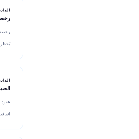
المادة 6
رخصة 
رخصة
يُحظر 
المادة 7
الصيا
عقود س
اتفاقية