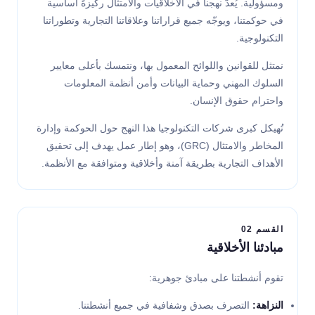
ومسؤولية. يُعدّ نهجنا في الأخلاقيات والامتثال ركيزةً أساسية
في حوكمتنا، ويوجّه جميع قراراتنا وعلاقاتنا التجارية وتطوراتنا
التكنولوجية.
نمتثل للقوانين واللوائح المعمول بها، ونتمسك بأعلى معايير
السلوك المهني وحماية البيانات وأمن أنظمة المعلومات
واحترام حقوق الإنسان.
تُهيكل كبرى شركات التكنولوجيا هذا النهج حول الحوكمة وإدارة
المخاطر والامتثال (GRC)، وهو إطار عمل يهدف إلى تحقيق
الأهداف التجارية بطريقة آمنة وأخلاقية ومتوافقة مع الأنظمة.
القسم 02
مبادئنا الأخلاقية
تقوم أنشطتنا على مبادئ جوهرية:
النزاهة:
التصرف بصدق وشفافية في جميع أنشطتنا.