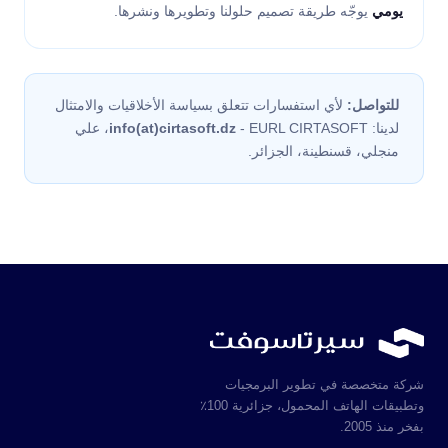
يومي
يوجّه طريقة تصميم حلولنا وتطويرها ونشرها.
للتواصل:
لأي استفسارات تتعلق بسياسة الأخلاقيات والامتثال
لدينا:
info(at)cirtasoft.dz
- EURL CIRTASOFT، علي
منجلي، قسنطينة، الجزائر.
شركة متخصصة في تطوير البرمجيات
وتطبيقات الهاتف المحمول، جزائرية 100٪
بفخر منذ 2005.