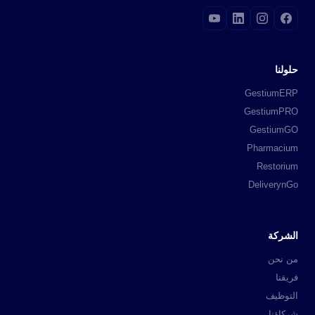
حلولنا
GestiumERP
GestiumPRO
GestiumGO
Pharmacium
Restorium
DeliverynGo
الشركة
من نحن
فريقنا
التوظيف
شركاؤنا