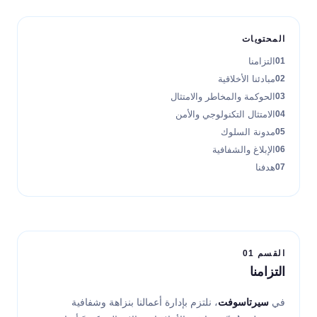
المحتويات
التزامنا
مبادئنا الأخلاقية
الحوكمة والمخاطر والامتثال
الامتثال التكنولوجي والأمن
مدونة السلوك
الإبلاغ والشفافية
هدفنا
القسم 01
التزامنا
في
سيرتاسوفت
، نلتزم بإدارة أعمالنا بنزاهة وشفافية