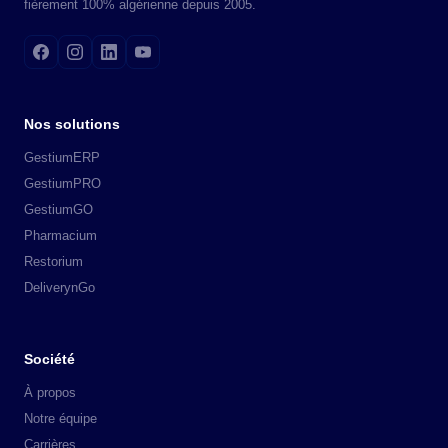
fièrement 100% algérienne depuis 2005.
Nos solutions
GestiumERP
GestiumPRO
GestiumGO
Pharmacium
Restorium
DeliverynGo
Société
À propos
Notre équipe
Carrières