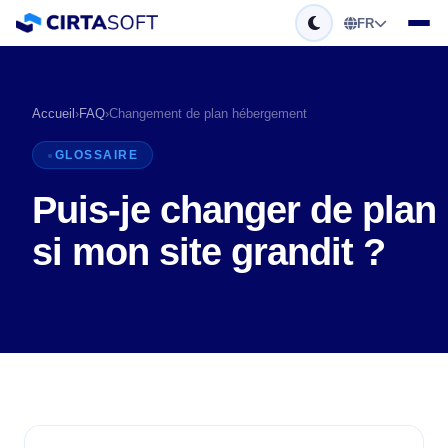
FR
Accueil
›
FAQ
›
Changement de plan hébergement
GLOSSAIRE
Puis-je changer de plan
si mon site grandit ?