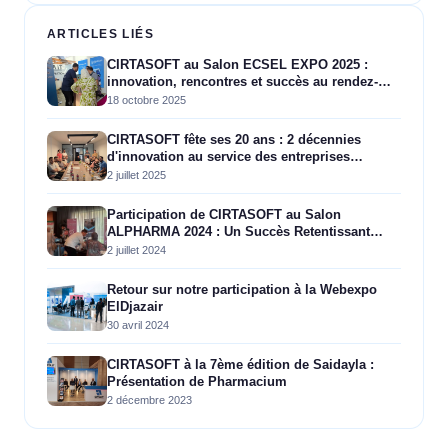
ARTICLES LIÉS
CIRTASOFT au Salon ECSEL EXPO 2025 :
innovation, rencontres et succès au rendez-
vous
18 octobre 2025
CIRTASOFT fête ses 20 ans : 2 décennies
d'innovation au service des entreprises
algériennes
2 juillet 2025
Participation de CIRTASOFT au Salon
ALPHARMA 2024 : Un Succès Retentissant
grâce à Vigneye
2 juillet 2024
Retour sur notre participation à la Webexpo
ElDjazair
30 avril 2024
CIRTASOFT à la 7ème édition de Saidayla :
Présentation de Pharmacium
2 décembre 2023