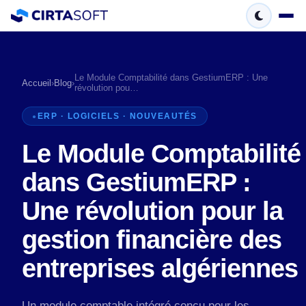
Le Module Comptabilité dans GestiumERP : Une
Accueil
›
Blog
›
révolution pou…
ERP · LOGICIELS · NOUVEAUTÉS
Le Module Comptabilité
dans GestiumERP :
Une révolution pour la
gestion financière des
entreprises algériennes
Un module comptable intégré conçu pour les