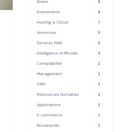
Divers
8
Evenements
8
Hosting & Cloud
7
Annonces
5
Services Web
5
Intelligence Artificielle
4
Comptabilité
2
Management
2
CRM
2
Ressources Humaines
2
Applications
2
E-commerce
1
Nouveautés
1