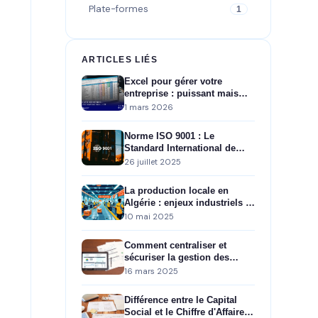
Plate-formes
1
ARTICLES LIÉS
Excel pour gérer votre
entreprise : puissant mais
insuffisant face à un ERP
1 mars 2026
Norme ISO 9001 : Le
Standard International de
Management de la Qualité
26 juillet 2025
La production locale en
Algérie : enjeux industriels et
soutien gouvernemental
10 mai 2025
Comment centraliser et
sécuriser la gestion des
documents réglementaires en
16 mars 2025
entreprise ?
Différence entre le Capital
Social et le Chiffre d'Affaires