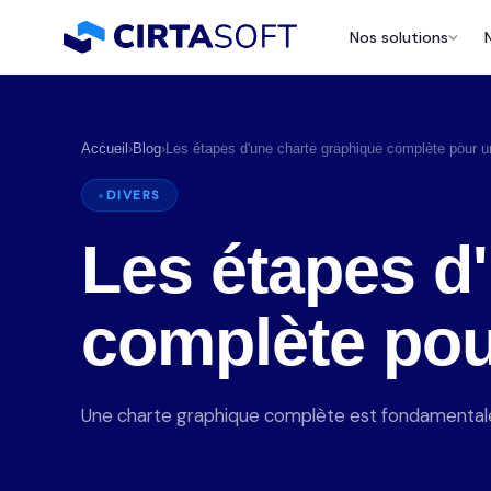
Nos solutions
Accueil
›
Blog
›
Les étapes d'une charte graphique complète pour u
DIVERS
Les étapes d
complète pour
P
a
Une charte graphique complète est fondamentale po