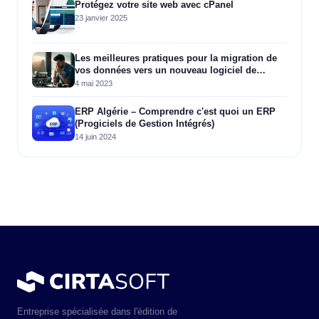
Protégez votre site web avec cPanel
23 janvier 2025
Les meilleures pratiques pour la migration de
vos données vers un nouveau logiciel de
gestion
4 mai 2023
ERP Algérie – Comprendre c'est quoi un ERP
(Progiciels de Gestion Intégrés)
14 juin 2024
Entreprise spécialisée dans l'édition de