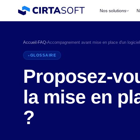
Nos solutions
N
Accueil
›
FAQ
›
Accompagnement avant mise en place d'un logicie
GLOSSAIRE
Proposez-vo
la mise en pl
P
?
a