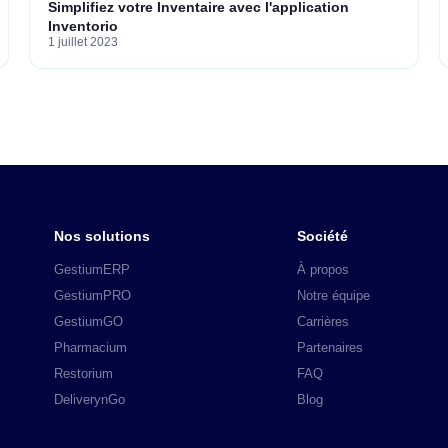
Simplifiez votre Inventaire avec l'application
Inventorio
1 juillet 2023
Nos solutions
Société
GestiumERP
À propos
GestiumPRO
Notre équipe
GestiumGO
Carrières
Pharmacium
Partenaires
Restorium
FAQ
DeliverynGo
Blog