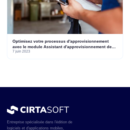
Optimisez votre processus d'approvisionnement
avec le module Assistant d'approvisionnement de
7 juin 2023
GestiumERP
Entreprise spécialisée dans l'édition de
logiciels et d'applications mobiles,