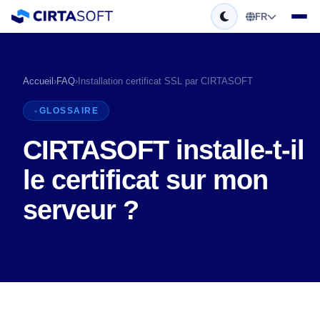
FR
Accueil
›
FAQ
›
Installation certificat SSL par CIRTASOFT
GLOSSAIRE
CIRTASOFT installe-t-il
le certificat sur mon
serveur ?