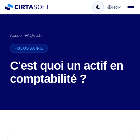
FR
Accueil
›
FAQ
›
Actif
GLOSSAIRE
C'est quoi un actif en
comptabilité ?