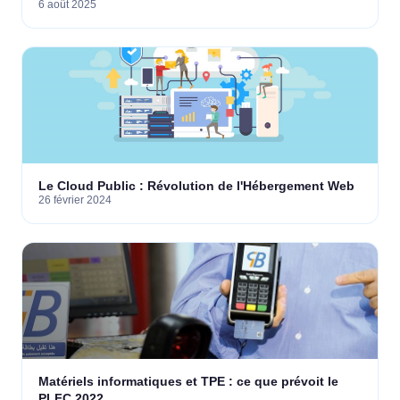
6 août 2025
algériennes
Le Cloud Public : Révolution de l'Hébergement Web
26 février 2024
Matériels informatiques et TPE : ce que prévoit le
PLFC 2022