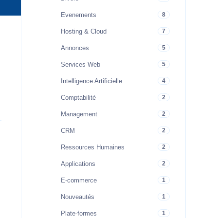
Evenements
8
Hosting & Cloud
7
Annonces
5
Services Web
5
Intelligence Artificielle
4
Comptabilité
2
Management
2
CRM
2
Ressources Humaines
2
Applications
2
E-commerce
1
Nouveautés
1
Plate-formes
1