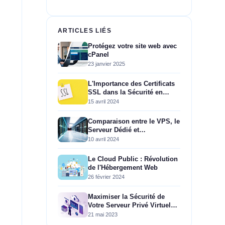
ARTICLES LIÉS
Protégez votre site web avec
cPanel
23 janvier 2025
L'Importance des Certificats
SSL dans la Sécurité en
Ligne
15 avril 2024
Comparaison entre le VPS, le
Serveur Dédié et
l'Hébergement Mutualisé
10 avril 2024
Le Cloud Public : Révolution
de l'Hébergement Web
26 février 2024
Maximiser la Sécurité de
Votre Serveur Privé Virtuel
(VPS) : 10 Conseils
21 mai 2023
Essentiels