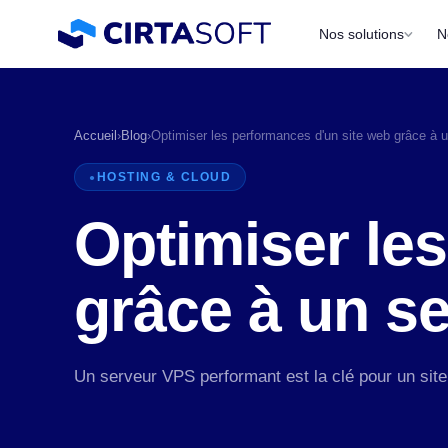
Nos solutions
N
Accueil
›
Blog
›
Optimiser les performances d'un site web grâce à
HOSTING & CLOUD
Optimiser le
grâce à un se
P
a
Un serveur VPS performant est la clé pour un site