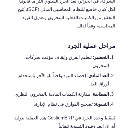
الشركة. في الجزائر، يُعدّ الجرد السنوي التزاماً قانونياً
لكل كيان خاضع للنظام المحاسبي المالي (SCF). يُتيح
التحقق من الكميات الفعلية للمخزون وتعديل القيود
المحاسبية وفقاً لذلك.
مراحل عملية الجرد
التحضير
: تنظيم الفرق وإيقاف مؤقت لحركات
المخزون.
العد المادي
: إحصاء البنود واحداً تلو الآخر باستخدام
أوراق العد.
المطابقة
: مقارنة الكميات المادية بالمخزون النظري.
التسوية
: تصحيح الفوارق في نظام الإدارة.
تُبسّط وحدة الجرد في
GestiumERP
هذه العملية بتوليد
أوراق العد وقيود التسوية تلقائياً.