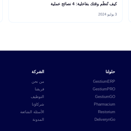
كيف تُنظِّم وقتك بفاعلية: 4 نصائح عملية
3 يوليو 2024
حلولنا
الشركة
GestiumERP
من نحن
GestiumPRO
فريقنا
GestiumGO
التوظيف
Pharmacium
شركاؤنا
Restorium
الأسئلة الشائعة
DeliverynGo
المدونة