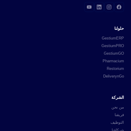
حلولنا
GestiumERP
GestiumPRO
GestiumGO
Pharmacium
Restorium
DeliverynGo
الشركة
من نحن
فريقنا
التوظيف
شركاؤنا