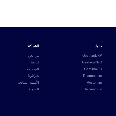
حلولنا
الشركة
GestiumERP
من نحن
GestiumPRO
فريقنا
GestiumGO
التوظيف
Pharmacium
شركاؤنا
Restorium
الأسئلة الشائعة
DeliverynGo
المدونة