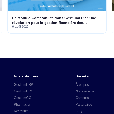
Le Module Comptabilité dans GestiumERP : Une
révolution pour la gestion financière des
6 août 2025
entreprises algériennes
Nos solutions
Société
GestiumERP
À propos
GestiumPRO
Notre équipe
GestiumGO
Carrières
Pharmacium
Partenaires
Restorium
FAQ