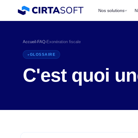
Nos solutions
N
Accueil
›
FAQ
›
Exonération fiscale
GLOSSAIRE
C'est quoi un
P
a