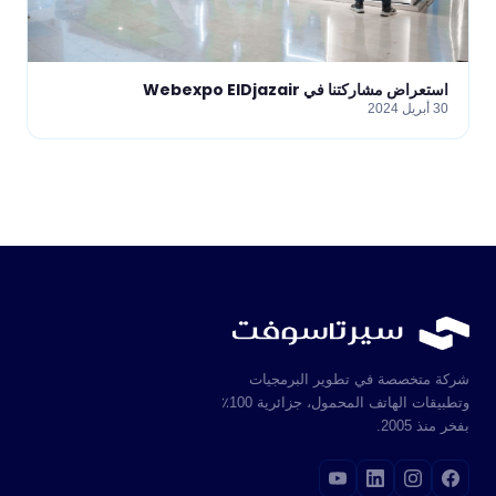
استعراض مشاركتنا في Webexpo ElDjazair
30 أبريل 2024
شركة متخصصة في تطوير البرمجيات
وتطبيقات الهاتف المحمول، جزائرية 100٪
بفخر منذ 2005.