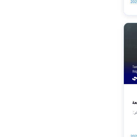
عة
ر: