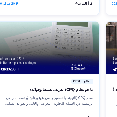
اقرأ المزيد
20 فبراير 2026
نصائح
CRM
ءً
ما هو نظام CPQ؟ تعريف بسيط وفوائده
نظام CPQ (التهيئة والتسعير والعروض) برنامج يُؤتمت المراحل
ير
الرئيسية في العملية التجارية. التعريف، والآلية، والفوائد العملية.