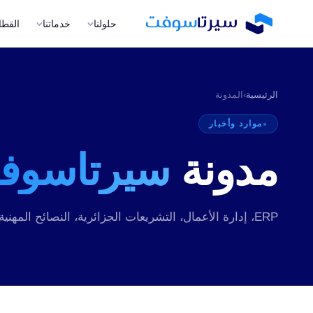
حلولنا
خدماتنا
القطا
الرئيسية
›
المدونة
موارد وأخبار
مدونة
سيرتاسوف
A
ا
m
ال
ERP، إدارة الأعمال، التشريعات الجزائرية، النصائح المهنية - تابع آخر مقالاتنا.
ا
إن