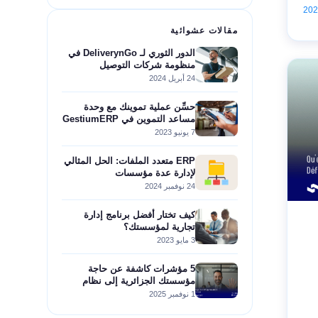
مقالات عشوائية
الدور الثوري لـ DeliverynGo في
منظومة شركات التوصيل
24 أبريل 2024
حسِّن عملية تموينك مع وحدة
مساعد التموين في GestiumERP
7 يونيو 2023
ERP متعدد الملفات: الحل المثالي
لإدارة عدة مؤسسات
24 نوفمبر 2024
كيف تختار أفضل برنامج إدارة
تجارية لمؤسستك؟
3 مايو 2023
5 مؤشرات كاشفة عن حاجة
مؤسستك الجزائرية إلى نظام
ERP
1 نوفمبر 2025