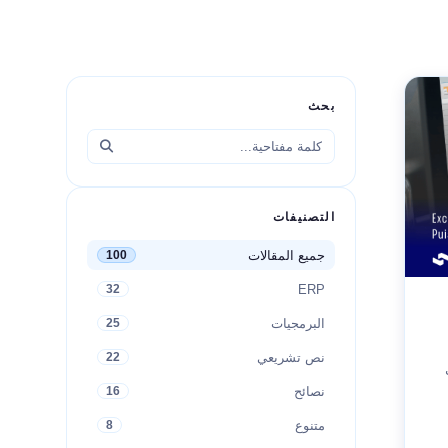
بحث
التصنيفات
جميع المقالات
100
ERP
32
البرمجيات
25
نص تشريعي
22
نصائح
16
متنوع
8