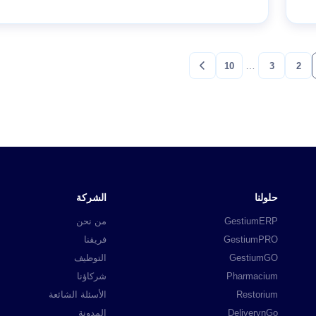
…
10
3
2
حلولنا
الشركة
GestiumERP
من نحن
GestiumPRO
فريقنا
GestiumGO
التوظيف
Pharmacium
شركاؤنا
Restorium
الأسئلة الشائعة
DeliverynGo
المدونة